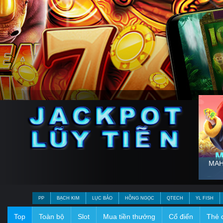
B
MAH
PP
BẠCH KIM
LỤC BẢO
HỒNG NGỌC
QTECH
YL FISH
Top
Toàn bộ
Slot
Mua tiền thưởng
Cổ điển
Thẻ 