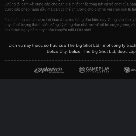
Chúng tôi cam kết cung cấp cho bạn giá trị tốt nhất trong bất cứ trò chơi của 
được cấp phép hàng đầu mà bạn có thể tin tưởng cho dịch vụ vui chơi giải trí lâu
9club là nhà cái cá cược thể thao & casino hàng đầu hiện nay. Cung cấp kèo tỷ l
nay có số lượng thành viên đăng ký đông đảo nhất với vô số trò cược game, và
link 9club ngay hôm nay nhận khuyến mãi LỚN nhé!
Dịch vụ này thuộc sở hữu của The Big Shot Ltd., một công ty trác
Belize City, Belize. The Big Shot Ltd, được c