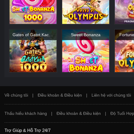
Gates of Gatot Kaca 1000
Sweet Bonanza
Fortun
Về chúng tôi
|
Điều khoản & Điều kiện
|
Liên hệ với chúng tôi
Thấu hiểu khách hàng
|
Điều khoản & Điều kiện
|
Độ Tuổi Hợp
Trợ Giúp & Hỗ Trợ 24/7