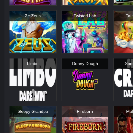
Ze Zeus
Twisted Lab
Tai
Limbo
Donny Dough
Spe
Sleepy Grandpa
Fireborn
Maf