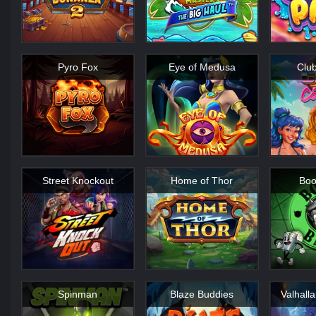
Pyro Fox
Eye of Medusa
Clu
Street Knockout
Home of Thor
Boo
Spinman
Blaze Buddies
Valhalla