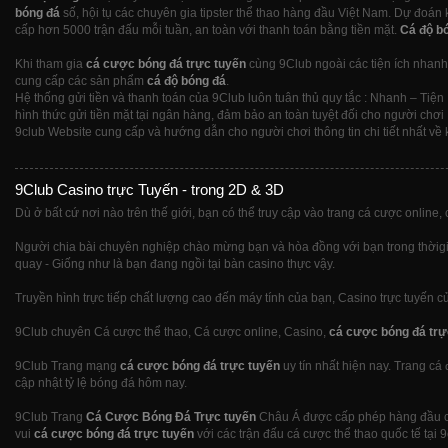
bóng đá
số, hội tụ các chuyên gia tipster thể thao hàng đầu Việt Nam. Dự đoán 
cấp hơn 5000 trận đấu mỗi tuần, an toàn với thanh toán bằng tiền mặt.
Cá độ b
Khi tham gia
cá cược bóng đá trực tuyến
cùng 9Club ngoài các tiện ích nhanh 
cung cấp các sản phẩm
cá độ bóng đá
.
Hệ thống gửi tiền và thanh toán của 9Club luôn tuân thủ quy tắc : Nhanh – Tiện 
hình thức gửi tiền mặt tại ngân hàng, đảm bảo an toàn tuyệt đối cho người chơi
9club Website cung cấp và hướng dẫn cho người chơi thông tin chi tiết nhất về k
9Club Casino trực Tuyến - trong 2D & 3D
Dù ở bất cứ nơi nào trên thế giới, bạn có thể truy cập vào trang cá cược online, 
Người chia bài chuyên nghiệp chào mừng bạn và hòa đồng với bạn trong thờigian
quay - Giống như là bạn đang ngồi tại bàn casino thực vậy.
Truyền hình trực tiếp chất lượng cao đến máy tính của bạn, Casino trực tuyến c
9Club chuyên Cá cược thể thao, Cá cược online, Casino,
cá cược bóng đá trự
9Club Trang mạng
cá cược bóng đá trực tuyến
uy tín nhất hiện nay. Trang cá
cập nhật tỷ lệ bóng đá hôm nay.
9Club Trang
Cá Cược Bóng Đá Trực tuyến
Châu Á được cấp phép hàng đầu ch
vui
cá cược bóng đá trực tuyến
với các trận đấu cá cược thể thao quốc tế tại