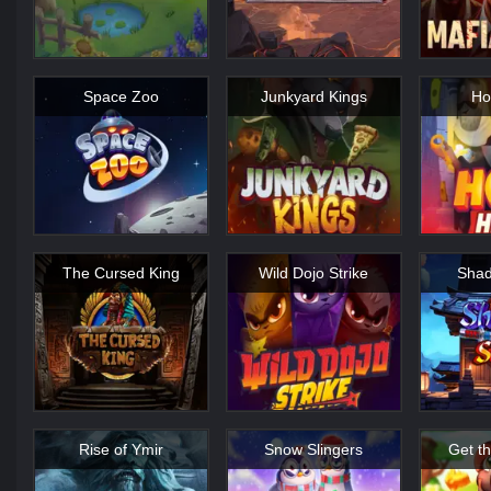
Space Zoo
Junkyard Kings
Ho
The Cursed King
Wild Dojo Strike
Shad
Rise of Ymir
Snow Slingers
Get t