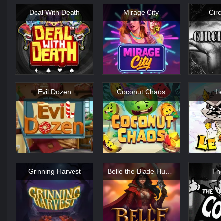
Deal With Death
Mirage City
Circ
Evil Dozen
Coconut Chaos
L
Grinning Harvest
Belle the Blade Hunter
Th