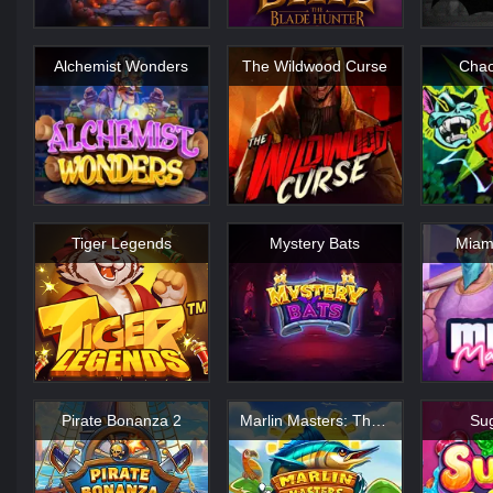
Alchemist Wonders
The Wildwood Curse
Chao
Tiger Legends
Mystery Bats
Miam
Pirate Bonanza 2
Marlin Masters: The Big Haul
Sug