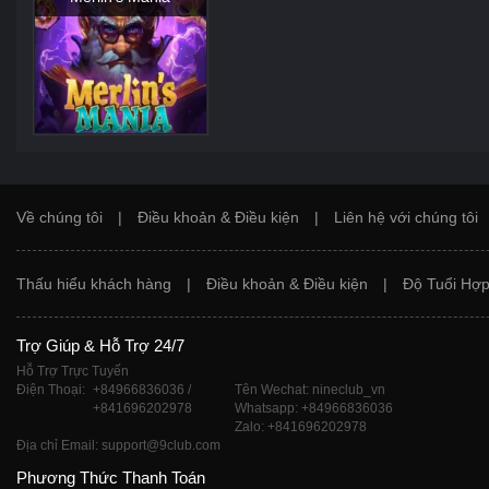
Về chúng tôi
|
Điều khoản & Điều kiện
|
Liên hệ với chúng tôi
Thấu hiểu khách hàng
|
Điều khoản & Điều kiện
|
Độ Tuổi Hợp
Trợ Giúp & Hỗ Trợ 24/7
Hỗ Trợ Trực Tuyến
Điện Thoại:
+84966836036 /
Tên Wechat: nineclub_vn
+841696202978
Whatsapp: +84966836036
Zalo: +841696202978
Địa chỉ Email: support@9club.com
Phương Thức Thanh Toán