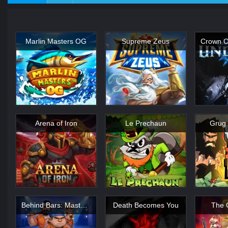
Marlin Masters OG
Supreme Zeus
Arena of Iron
Le Prechaun
Grug 
Behind Bars: Masterplan
Death Becomes You
The 