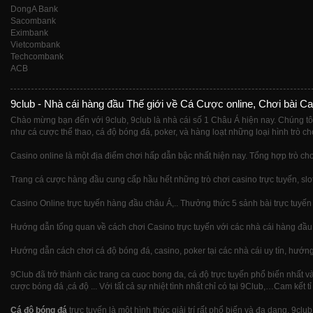
DongA Bank
Sacombank
Eximbank
Vietcombank
Techcombank
ACB
9club - Nhà cái hàng đầu Thế giới về Cá Cược online, Chơi bài Ca
Chào mừng bạn đến với 9club, 9club là nhà cái số 1 Châu Á hiện nay. Chúng tô
như cá cược thể thao, cá độ bóng đá, poker, và hàng loạt những loại hình trò ch
Casino online là một địa điểm chơi hấp dẫn bậc nhất hiện nay. Tổng hợp trò chơ
Trang cá cược hàng đầu cung cấp hầu hết những trò chơi casino trực tuyến, slot
Casino Online trực tuyến hàng đầu châu Á,.. Thưởng thức 5 sảnh bài trực tuyến
Hướng dẫn tổng quan về cách chơi Casino trực tuyến với các nhà cái hàng đầu t
Hướng dẫn cách chơi cá độ bóng đá, casino, poker tại các nhà cái uy tín, hướng d
9Club đã trở thành các trang ca cuoc bong da, cá độ trực tuyến phổ biến nhất 
cược bóng đá ,cá độ ... Với tất cả sự nhiệt tình nhất chỉ có tại 9Club,…Cam kết t
Cá độ bóng đá
trực tuyến là một hình thức giải trí rất phổ biến và đa dạng. 9cl