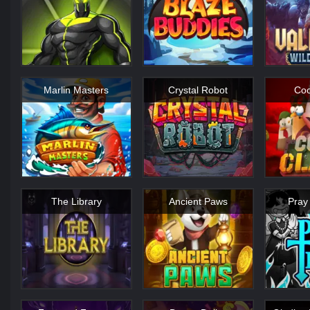
Marlin Masters
Crystal Robot
Coo
The Library
Ancient Paws
Pray