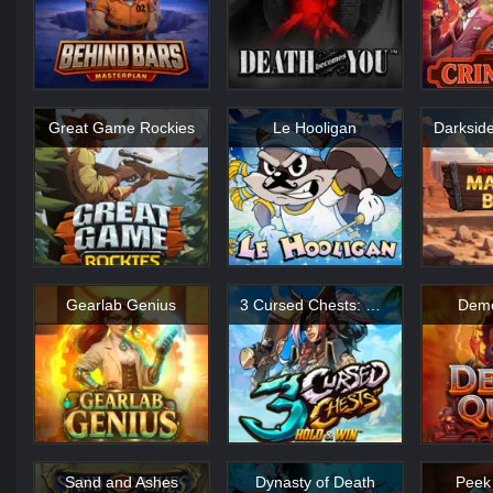
Great Game Rockies
Le Hooligan
Gearlab Genius
3 Cursed Chests: Hold & Win
Dem
Sand and Ashes
Dynasty of Death
Peek