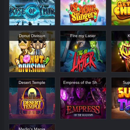
Donut Division
Fire my Laser
K
Desert Temple
Empress of the Shadows
Sup
Merlin's Mania