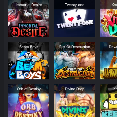
Immortal Desire
Twenty-one
Xm
Beam Boys
Fist Of Destruction
Dawn
Orb of Destiny
Divine Drop
K