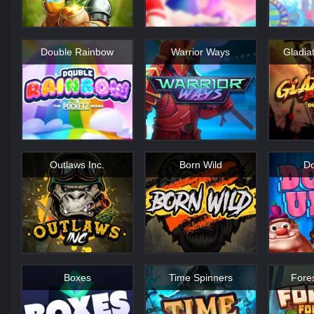
Double Rainbow
Warrior Ways
Gladia
Outlaws Inc.
Born Wild
Do
Boxes
Time Spinners
Fore