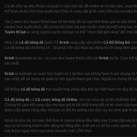
Cá độ chịu sự phụ thuộc và quản lí của nhà cái, tất nhiên sẽ có bán kèo, mua 
thể thao và trò chơi trực tuyến tại Châu Á cung cấp tỷ lệ cược trên các sự kiện 
Tại Casino truc tuyen 9club bạn sẽ tìm thấy tất cả mọi hình thức giải trí yêu thíc
casino trực tuyến khác, tất cả mọi trò chơi mà bạn muốn chơi tại một sòng bạc t
Tuyến 9Club
là sòng casino uy tín mà bạn có thể “chọn mặt gửi vàng” để chơi 
Nhà Cái
cá độ bóng đá
Quốc Tế
9club
cung cấp sản phẩm
Cá Độ Bóng Đá
Onli
Cá độ bóng đá chỉ trong 15 - 30 phút. Với các thao tác đăng ký vô cùng đơn giản
9club
là website ca do - ca cuoc truc tuyen thuộc nhà cái
9club
uy tín. Cam kết 
xác nhất.
9club
là website cá cược trực tuyến số 1 tại khu vực Đông Nam Á nói chung và 
cao nhất, dễ sử dụng và quản lý cho người tham gia chơi. Ngoài ra chúng tôi 
Hệ thống
cá độ bóng đá
trực tuyến hợp pháp đầu tiên tại Việt Nam với đầy đủ cá
Cá độ bóng đá
và
Cá cược bóng đá Online
, với các nhà cái uy tín nhất trên
Chúng tôi cam kết cung cấp cho bạn giá trị tốt nhất trong bất cứ trò chơi của 
được cấp phép hàng đầu mà bạn có thể tin tưởng cho dịch vụ vui chơi giải trí lâu
9club là nhà cái cá cược thể thao & casino hàng đầu hiện nay. Cung cấp kèo tỷ l
nay có số lượng thành viên đăng ký đông đảo nhất với vô số trò cược game, và
link 9club ngay hôm nay nhận khuyến mãi LỚN nhé!