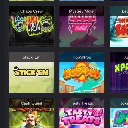
Chaos Crew
Mystery Motel
Let
Stack 'Em
Hop'n'Pop
X
Cash Quest
Tasty Treats
Jok