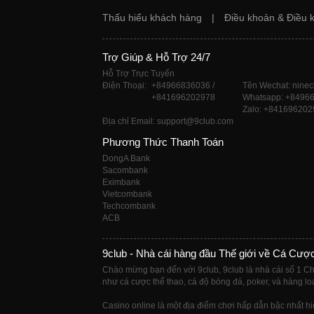
Thấu hiểu khách hàng
|
Điều khoản & Điều k
Trợ Giúp & Hỗ Trợ 24/7
Hỗ Trợ Trực Tuyến
Điện Thoại:
+84966836036 /
Tên Wechat: ninec
+841696202978
Whatsapp: +8496
Zalo: +841696202
Địa chỉ Email: support@9club.com
Phương Thức Thanh Toán
DongA Bank
Sacombank
Eximbank
Vietcombank
Techcombank
ACB
9club - Nhà cái hàng đầu Thế giới về Cá Cược 
Chào mừng bạn đến với 9club, 9club là nhà cái số 1 Ch
như cá cược thể thao, cá độ bóng đá, poker, và hàng loạ
Casino online là một địa điểm chơi hấp dẫn bậc nhất hi