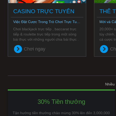
CASINO TRỰC TUYẾN
THỂ 
Việc Đặt Cược Trong Trò Chơi Trực Tuyến
Mới và Cả
Chơi blackjack trực tiếp , baccarat trực
20,000+ s
tiếp & roulette trực tiếp trong một sòng
tùy chỉnh
bài thực với những người chia bài thực .
cá cược t
Chơi ngay
Ch
Nhiều 
30% Tiền thưởng
Tận hưởng tiền thưởng chào mừng 30% lên đến 3,000,000