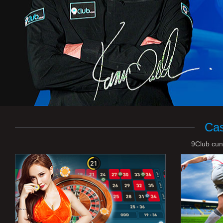
Cas
9Club cung 