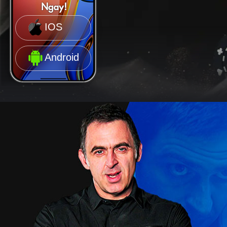
IOS
Android